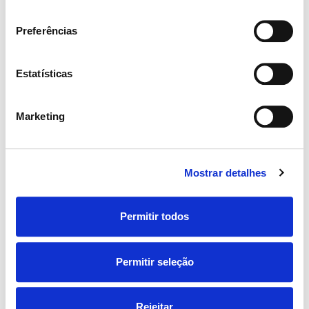
consentimento
Partilhar:
Preferências
Informação
Estatísticas
Género
Marketing
M/F
Tipo de contrato
Mostrar detalhes
Prestação de Serviços
Qualificações
Permitir todos
Licenciatura
Permitir seleção
4 dias
atrás
Rejeitar