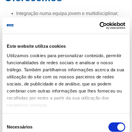
Integração numa equipa jovem e multidisciplinar;
Crescimento pessoal e profissional continuo;
Horário de trabalho a combinar.
Tipo de contrato:
Este website utiliza cookies
Contrato de Prestação de Serviços/Parceria.
Utilizamos cookies para personalizar conteúdo, permitir
funcionalidades de redes sociais e analisar o nosso
Local de Trabalho:
tráfego. Também partilhamos informações acerca da sua
utilização do site com os nossos parceiros de redes
CMM Santarém, sito no Largo Comendador Paulino da
sociais, de publicidade e de análise, que as podem
Cunha e Silva, Nº 22, 2005-134 Santarém
combinar com outras informações que lhes forneceu ou
recolhidas por estes a partir da sua utilização dos
respetivos serviços.
Junte-se à nossa equipa.
Seleção
Necessários
de