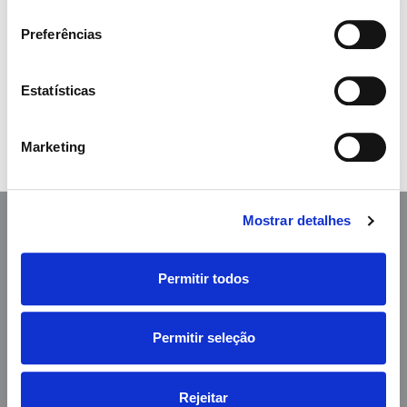
consentimento
Full Time
Preferências
Fisioterapeuta Santarém
Publicado há 6 dias
Estatísticas
Largo Comendador Paulino da Cunha e Silva,
Nº 22, 2005-134 Santarém
Marketing
Mostrar detalhes
Siga-nos
Permitir todos
Permitir seleção
Cuidamos de quem precisa de nós.
Rejeitar