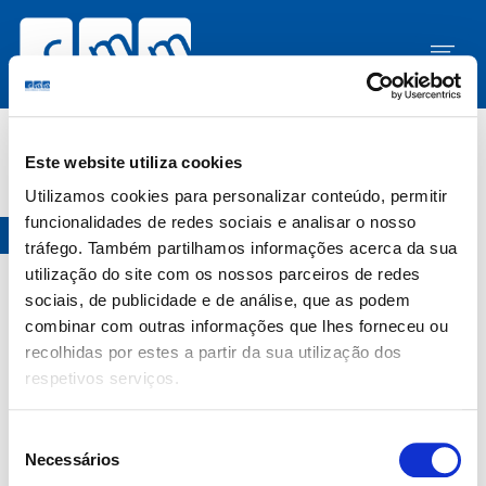
Showing all 2 results
Este website utiliza cookies
Utilizamos cookies para personalizar conteúdo, permitir
funcionalidades de redes sociais e analisar o nosso
tráfego. Também partilhamos informações acerca da sua
Part Time
utilização do site com os nossos parceiros de redes
Médico Especialista em Medicina Geral e Familiar
sociais, de publicidade e de análise, que as podem
Santarém
combinar com outras informações que lhes forneceu ou
recolhidas por estes a partir da sua utilização dos
Publicado há 3 dias
respetivos serviços.
Largo Comendador Paulino da Cunha e Silva,
Seleção
Nº 22, 2005-134 Santarém
Necessários
de