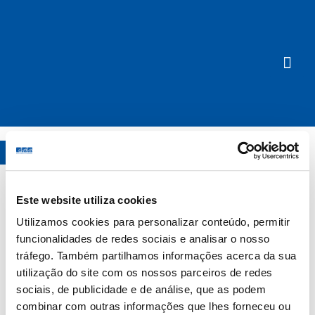
Showing all 3 results
Este website utiliza cookies
Utilizamos cookies para personalizar conteúdo, permitir
Full Time
funcionalidades de redes sociais e analisar o nosso
Terapeuta Ocupacional Torres Vedras
tráfego. Também partilhamos informações acerca da sua
Publicado há 5 dias
utilização do site com os nossos parceiros de redes
Praceta Dra. Moura Guedas nº10 R/C, 2560-296
sociais, de publicidade e de análise, que as podem
combinar com outras informações que lhes forneceu ou
Torres Vedras