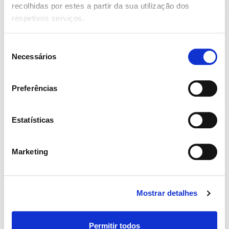
recolhidas por estes a partir da sua utilização dos
respetivos serviços.
Full Time
Fisioterapeuta Torres Vedras
Seleção
Necessários
de
Publicado há 6 dias
consentimento
Praceta Dra. Moura Guedas nº10 R/C, 2560-296
Preferências
Torres Vedras
Estatísticas
Part Time
Médico Especialista em Medicina Física e
Marketing
Reabilitação (MFR) – Torres Vedras
Publicado há 1 semana
Mostrar detalhes
Praceta Dra. Moura Guedas nº10 R/C, 2560-296
Torres Vedras
Permitir todos