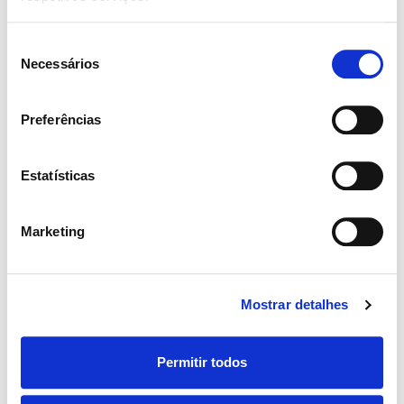
Part Time
Seleção
Médico Especialista em Medicina Física e de
Necessários
de
Reabilitação (MFR) Aveiro
consentimento
Preferências
Publicado há 4 dias
Avenida Artur Ravara, 6, 3810-096 Aveiro
Estatísticas
Full Time
Marketing
Fisioterapeuta Aveiro
Publicado há 1 semana
Mostrar detalhes
Av. Artur Ravara Nº 6 R/C, 3810-096 Aveiro
Permitir todos