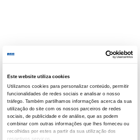
CMM
Especialidades
Profissionais
Unidades
Blog
Showing all 3 results
Este website utiliza cookies
Utilizamos cookies para personalizar conteúdo, permitir
funcionalidades de redes sociais e analisar o nosso
tráfego. Também partilhamos informações acerca da sua
Part Time
utilização do site com os nossos parceiros de redes
Terapeuta da Fala Aveiro
sociais, de publicidade e de análise, que as podem
Publicado há 2 dias
combinar com outras informações que lhes forneceu ou
Avenida Artur Ravara Nº 6 R/C, 3810-096 Aveiro
recolhidas por estes a partir da sua utilização dos
respetivos serviços.