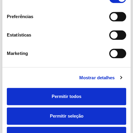
Coutinho 132, 2710-418 Sintra.
consentimento
Preferências
Full Time
Fisioterapeuta Vila Franca de Xira
Estatísticas
Publicado há 2 semanas
Rua Alves Redol 119A, 2600-100 Vila Franca de
Marketing
Xira
Mostrar detalhes
Full Time
Fisioterapeuta Alverca
Publicado há 2 semanas
Permitir todos
Rua António Sérgio, Bairro da Chasa, Lote D,
2615-041 Alverca do Ribatejo.
Permitir seleção