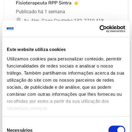
Fisioterapeuta RPP Sintra
Publicado há 1 semana
Av. Alm. Gago Coutinho 132, 2710-418
Full Time
Este website utiliza cookies
Fisioterapeuta Parede
Utilizamos cookies para personalizar conteúdo, permitir
Publicado há 1 semana
funcionalidades de redes sociais e analisar o nosso
CMM Parede, sito na Avenida Bombeiros
tráfego. Também partilhamos informações acerca da sua
Voluntários Nº 142, 2775-168, Parede
utilização do site com os nossos parceiros de redes
sociais, de publicidade e de análise, que as podem
combinar com outras informações que lhes forneceu ou
Full Time
recolhidas por estes a partir da sua utilização dos
Fisioterapeuta Sintra
respetivos serviços.
Publicado há 2 semanas
CMM Sintra, sito em Edf 14, Av. Alm. Gago
Seleção
Necessários
de