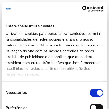
Quick Links
Este website utiliza cookies
For Candidates
Utilizamos cookies para personalizar conteúdo, permitir
funcionalidades de redes sociais e analisar o nosso
tráfego. Também partilhamos informações acerca da sua
utilização do site com os nossos parceiros de redes
For Employers
sociais, de publicidade e de análise, que as podem
combinar com outras informações que lhes forneceu ou
recolhidas por estes a partir da sua utilização dos
Newsletter
respetivos serviços.
Subscribe to CareerUp Pacific newsletter to get
the latest jobs posted, candidates ,and other latest
Seleção
Necessários
news stay updated.
de
consentimento
Preferências