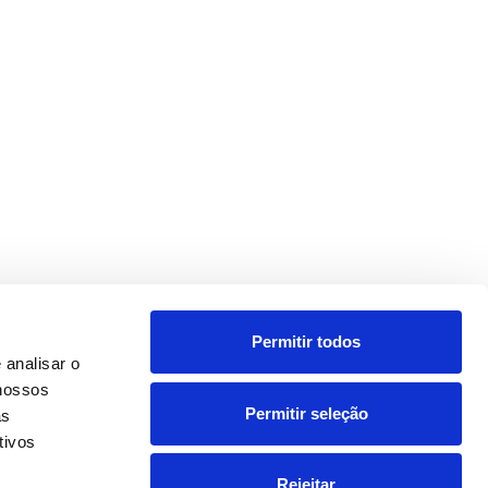
Permitir todos
 analisar o
 nossos
Permitir seleção
as
tivos
Rejeitar