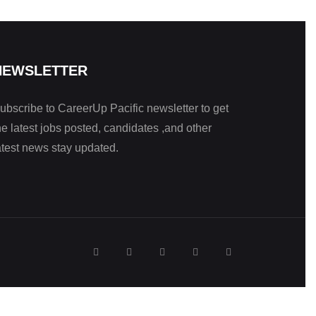
NEWSLETTER
ubscribe to CareerUp Pacific newsletter to get
he latest jobs posted, candidates ,and other
atest news stay updated.