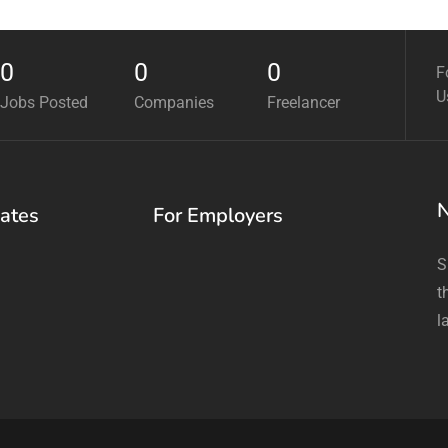
0
0
0
F
U
Jobs Posted
Companies
Freelancer
N
ates
For Employers
S
t
l