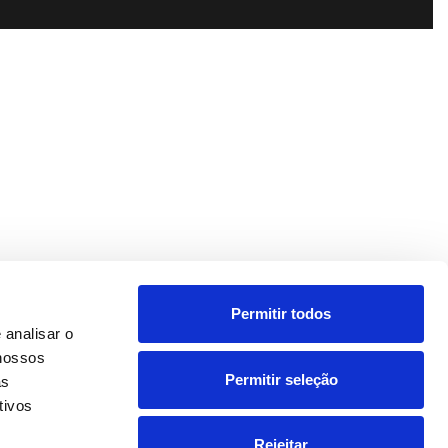
Permitir todos
 analisar o
 nossos
Permitir seleção
as
tivos
Rejeitar