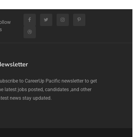
ollow
s
ewsletter
ubscribe to CareerUp Pacific newsletter to get
he latest jobs posted, candidates ,and other
atest news stay updated.