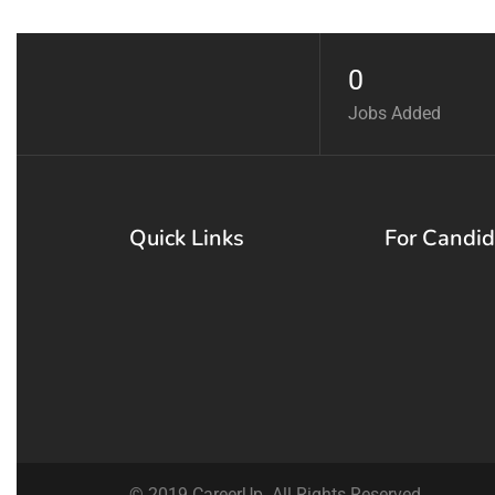
0
Jobs Added
Quick Links
For Candid
© 2019 CareerUp. All Rights Reserved.